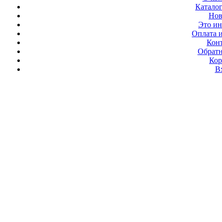
Каталог
Нов
Это ин
Оплата и
Кон
Обратн
Кор
В