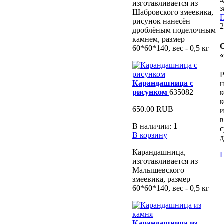
изготавливается из
з
Шабровского змеевика,
П
рисунок нанесён
2
дроблёным поделочным
камнем, размер
60*60*140, вес - 0,5 кг
Р
Карандашница с
н
рисунком
635082
к
650.00 RUB
и
в
В наличии:
1
с
В корзину
д
Карандашница,
П
изготавливается из
Малышевского
змеевика, размер
60*60*140, вес - 0,5 кг
Карандашница из