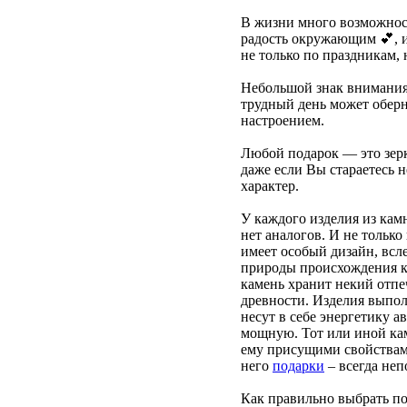
В жизни много возможнос
радость окружающим 💕, и
не только по праздникам, 
Небольшой знак внимани
трудный день может обер
настроением.
Любой подарок — это зер
даже если Вы стараетесь н
характер.
У каждого изделия из кам
нет аналогов. И не только
имеет особый дизайн, всл
природы происхождения 
камень хранит некий отпе
древности. Изделия выпо
несут в себе энергетику а
мощную. Тот или иной кам
ему присущими свойствам
него
подарки
– всегда не
Как правильно выбрать п