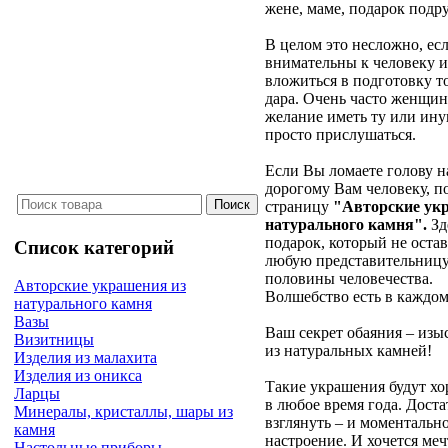
жене, маме, подарок подру
В целом это несложно, ес
внимательны к человеку 
вложиться в подготовку т
дара. Очень часто женщи
желание иметь ту или ину
просто прислушаться.
Если Вы ломаете голову на
дорогому Вам человеку, п
страницу
"Авторские ук
натурального камня".
Зд
подарок, который не оста
Список категорий
любую представительницу
половины человечества.
Авторские украшения из
Волшебство есть в каждом
натурального камня
Вазы
Ваш секрет обаяния – из
Визитницы
из натуральных камней!
Изделия из малахита
Изделия из оникса
Такие украшения будут х
Ларцы
в любое время года. Дост
Минералы, кристаллы, шары из
взглянуть – и моментальн
камня
настроение. И хочется меч
Настольные приборы