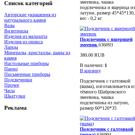
змеевика, чашка
Список категорий
подсвечника и ящерица из
латуни, размер 45*45*130,
Авторские украшения из
вес - 0,2 кг
натурального камня
Вазы
Визитницы
Изделия из малахита
Подсвечник с ящерицей
Изделия из оникса
змеевик
636093
Ларцы
Минералы, кристаллы, шары из
380.00 RUB
камня
Настольные приборы
В наличии:
1
Панно
В корзину
Письменные приборы
Подсвечники
Подсвечник с галтовкой
Прочее
(яшма), изготавливается и
Часы
тёмного Шабровского
Шкатулки
змеевика, чашка
подсвечника из латуни,
Реклама
размер 60*120*35
Подсвечник с галтовкой
(яшма)
636094