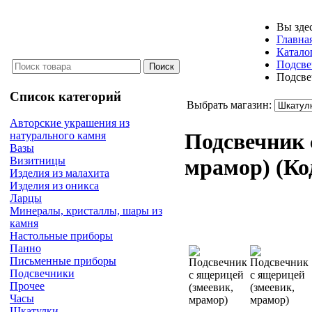
Вы зде
Главна
Катало
Подсве
Подсве
Список категорий
Выбрать магазин:
Авторские украшения из
Подсвечник 
натурального камня
Вазы
Визитницы
мрамор)
(Ко
Изделия из малахита
Изделия из оникса
Ларцы
Минералы, кристаллы, шары из
камня
Настольные приборы
Панно
Письменные приборы
Подсвечники
Прочее
Часы
Шкатулки