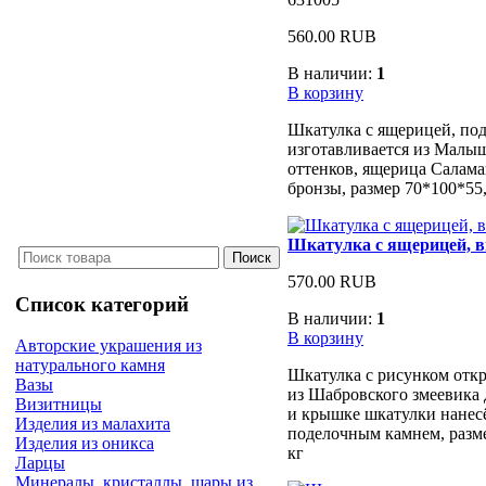
560.00 RUB
В наличии:
1
В корзину
Шкатулка с ящерицей, под
изготавливается из Малыш
оттенков, ящерица Салама
бронзы, размер 70*100*55, 
Шкатулка с ящерицей, в
570.00 RUB
Список категорий
В наличии:
1
В корзину
Авторские украшения из
натурального камня
Шкатулка с рисунком откр
Вазы
из Шабровского змеевика д
Визитницы
и крышке шкатулки нанес
Изделия из малахита
поделочным камнем, размер
Изделия из оникса
кг
Ларцы
Минералы, кристаллы, шары из