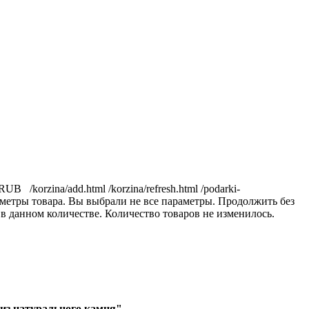
 RUB
/korzina/add.html
/korzina/refresh.html
/podarki-
метры товара.
Вы выбрали не все параметры. Продолжить без
 в данном количестве.
Количество товаров не изменилось.
из натурального камня"