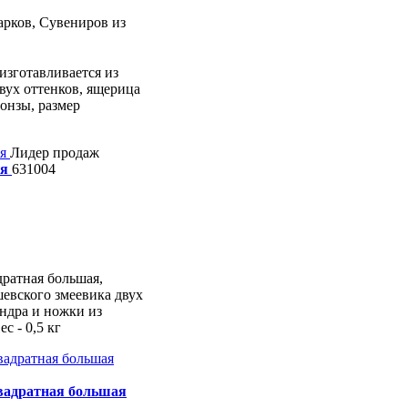
арков, Сувениров из
изготавливается из
вух оттенков, ящерица
онзы, размер
Лидер продаж
ая
631004
ратная большая,
евского змеевика двух
ндра и ножки из
с - 0,5 кг
вадратная большая