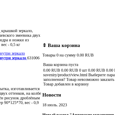
 крышкой зеркало,
евского змеевика двух
ндра и ножки из
вес - 0,5 кг
⇕
Ваша корзина
Товары
0
на сумму
0.00 RUB
нутри зеркало
631006
Ваша корзина пуста
0.00 RUB
0.00 RUB
0 шт
0.00 RUB
0.00
suveniry/product/view.html
Выберите пара
заполнения?
Товар невозможно заказать
Товар добавлен в корзину
ытка, изготавливается
вух оттенков, на колбе
Новости
ён рисунок дроблёным
 90*125*70, вес - 0,9
18 июль. 2023
Новый раздел "Авторские украшения 