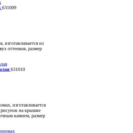
к
631009
я, изготавливается из
ух оттенков, размер
алая
631010
омах, изготавливается
 рисунок на крышке
очным камнем, размер