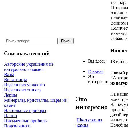
все пар
Продолж
заполне
невозмо
данном 
Количес
изменил
добавле
Новос
Список категорий
Вы здесь:
18 июль.
Авторские украшения из
натурального камня
Главная
Новый р
Вазы
Это
"Авторс
Визитницы
интересно
из нату
Изделия из малахита
Изделия из оникса
На нашем
Ларцы
Это
новый ра
Минералы, кристаллы, шары из
Вашему 
камня
интересно
предста
Настольные приборы
дизайне
Панно
Шкатулки из
из натур
Письменные приборы
камня
Целебны
Подсвечники