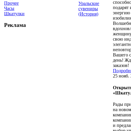
способн
Прочее
Уральские
подарят 
Часы
сувениры
энергию
Шкатулки
(История)
изобилия
Волшебн
Реклама
вдохнов
женщину
свою ин
элегантн
неповто
Вашего 
день! Ж
заказов!
Подробне
25 нояб.
Открыти
«Шкатул
Рады при
на новом
компани
компания
и предла
выбор у