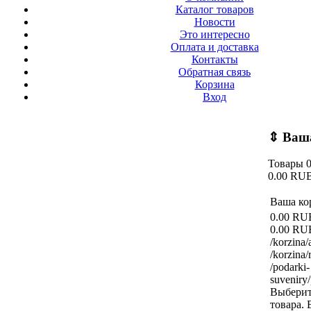
Каталог товаров
Новости
Это интересно
Оплата и доставка
Контакты
Обратная связь
Корзина
Вход
⇕
Ваша
Товары
0.00 RU
Ваша ко
0.00 RU
0.00 RU
/korzina/
/korzina/
/podarki-
suveniry
Выберит
товара.