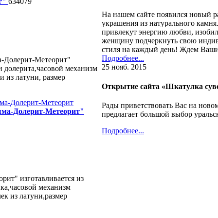
г"
634079
На нашем сайте появился новый р
украшения из натурального камня
привлекут энергию любви, изоби
женщину подчеркнуть свою индив
стиля на каждый день! Ждем Ваши
Подробнее...
-Долерит-Метеорит"
25 нояб. 2015
и долерита,часовой механизм
и из латуни, размер
Открытие сайта «Шкатулка сув
Рады приветствовать Вас на ново
ма-Долерит-Метеорит"
предлагает большой выбор уральс
Подробнее...
рит" изготавливается из
ика,часовой механизм
ек из латуни,размер