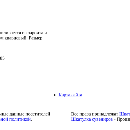
вливается из чароита и
зм кварцевый. Размер
85
Карта сайта
ьные данные посетителей
Все права принадлежат
Шкат
ной политикой
.
Шкатулка сувениров
- Произ