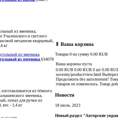
ольный из змеевика,
го Учалинского и светлого
часовой механизм кварцевый,
⇕
Ваша корзина
,4 кг
Товары
0
на сумму
0.00 RUB
гольный из змеевика
634078
Ваша корзина пуста
0.00 RUB
0.00 RUB
0 шт
0.00 RU
suveniry/product/view.html
Выберит
Продолжить без заполнения?
Това
товаров не изменилось.
Товар доб
 изготавливается из тёмного
Новости
Малышевского змеевика,
ый, пенал для ручки из
 вес - 1,4 кг
18 июль. 2023
Новый раздел "Авторские украш