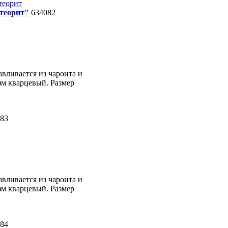
теорит"
634082
вливается из чароита и
зм кварцевый. Размер
83
вливается из чароита и
зм кварцевый. Размер
84