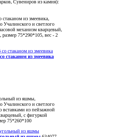
арков, Сувениров из камня):
 стаканом из змеевика,
го Учалинского и светлого
часовой механизм кварцевый,
 размер 75*290*105, вес - 2
со стаканом из змеевика
ольный из яшмы,
го Учалинского и светлого
о вставками из пейзажной
кварцевый, с фигуркой
мер 75*260*100
угольный из яшмы
634077