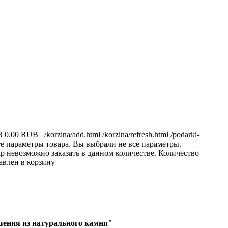
B
0.00 RUB
/korzina/add.html
/korzina/refresh.html
/podarki-
е параметры товара.
Вы выбрали не все параметры.
р невозможно заказать в данном количестве.
Количество
авлен в корзину
ения из натурального камня"