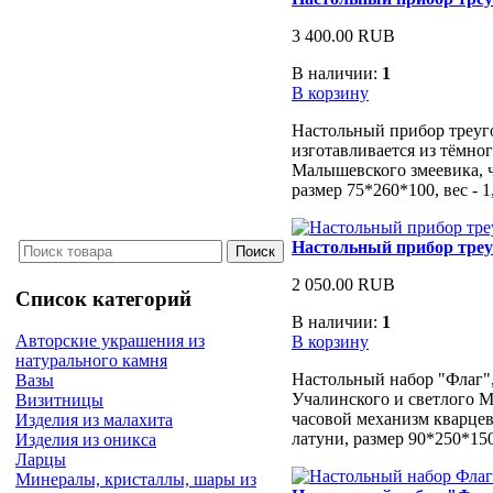
3 400.00 RUB
В наличии:
1
В корзину
Настольный прибор треуг
изготавливается из тёмно
Малышевского змеевика, 
размер 75*260*100, вес - 1
Настольный прибор треу
2 050.00 RUB
Список категорий
В наличии:
1
Авторские украшения из
В корзину
натурального камня
Настольный набор "Флаг",
Вазы
Учалинского и светлого 
Визитницы
часовой механизм кварцев
Изделия из малахита
латуни, размер 90*250*150,
Изделия из оникса
Ларцы
Минералы, кристаллы, шары из