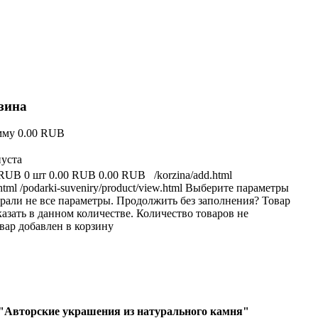
зина
мму
0.00 RUB
пуста
 RUB
0 шт
0.00 RUB
0.00 RUB
/korzina/add.html
html
/podarki-suveniry/product/view.html
Выберите параметры
рали не все параметры. Продолжить без заполнения?
Товар
азать в данном количестве.
Количество товаров не
вар добавлен в корзину
"Авторские украшения из натурального камня"