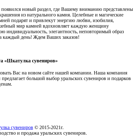
 появился новый раздел, где Вашему вниманию представлены
крашения из натурального камня. Целебные и магические
мней подарят и привлекут энергию любви, изобилия,
шебный мир камней вдохновляет каждую женщину
ою индивидуальность, элегантность, неповторимый образ
а каждый день! Ждем Ваших заказов!
та «Шкатулка сувениров»
овать Вас на новом сайте нашей компании. Наша компания
и предлагает большой выбор уральских сувениров и подарков
ценам.
улка сувениров
© 2015-2021г.
водство и продажа уральских сувениров.