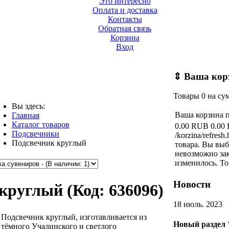
Это интересно
Оплата и доставка
Контакты
Обратная связь
Корзина
Вход
⇕
Ваша кор
Товары
0
на су
Вы здесь:
Ваша корзина 
Главная
Каталог товаров
0.00 RUB
0.00
Подсвечники
/korzina/refresh.
Подсвечник круглый
товара.
Вы выб
невозможно зак
изменилось.
То
Новости
 круглый
(Код:
636096
)
18 июль. 2023
Подсвечник круглый, изготавливается из
Новый раздел 
тёмного Учалинского и светлого