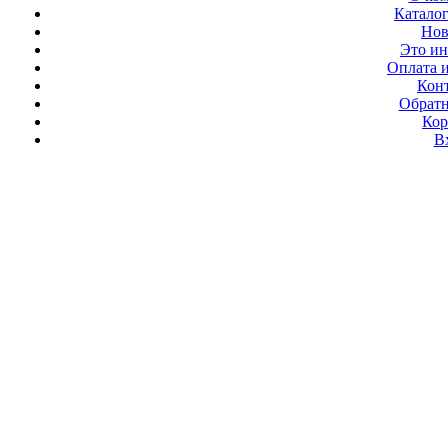
Каталог
Нов
Это ин
Оплата и
Кон
Обратн
Кор
В