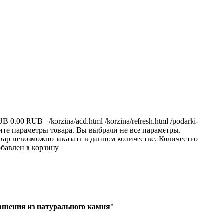
RUB
0.00 RUB
/korzina/add.html
/korzina/refresh.html
/podarki-
те параметры товара.
Вы выбрали не все параметры.
вар невозможно заказать в данном количестве.
Количество
обавлен в корзину
ашения из натурального камня"