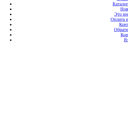
Каталог
Нов
Это ин
Оплата и
Кон
Обратн
Кор
В