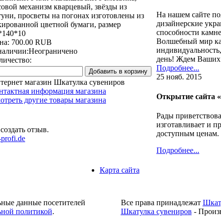
совой механизм кварцевый, звёзды из
На нашем сайте по
туни, просветы на погонах изготовлены из
дизайнерские укра
кированной цветной бумаги, размер
способности камне
*140*10
Волшебный мир ка
на:
700.00 RUB
индивидуальность,
наличии:
Неограничено
день! Ждем Ваших 
личество:
Подробнее...
25 нояб. 2015
тернет магазин Шкатулка сувениров
нтактная информация магазина
Открытие сайта 
отреть другие товары магазина
Рады приветствова
изготавливает и п
создать отзыв.
доступным ценам.
profi.de
Подробнее...
Карта сайта
ьные данные посетителей
Все права принадлежат
Шкат
ной политикой
.
Шкатулка сувениров
- Произ