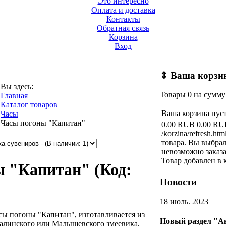
Это интересно
Оплата и доставка
Контакты
Обратная связь
Корзина
Вход
⇕
Ваша корзи
Вы здесь:
Товары
0
на сумм
Главная
Каталог товаров
Ваша корзина пус
Часы
Часы погоны "Капитан"
0.00 RUB
0.00 RU
/korzina/refresh.htm
товара.
Вы выбрал
невозможно заказа
Товар добавлен в 
ы "Капитан"
(Код:
Новости
18 июль. 2023
сы погоны "Капитан", изготавливается из
Новый раздел "А
алинского или Малышевского змеевика,