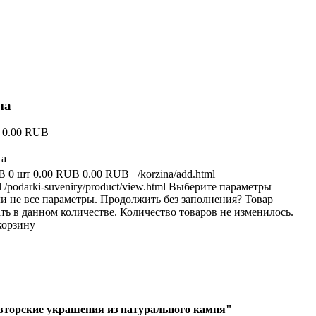
на
у
0.00 RUB
та
B
0 шт
0.00 RUB
0.00 RUB
/korzina/add.html
l
/podarki-suveniry/product/view.html
Выберите параметры
и не все параметры. Продолжить без заполнения?
Товар
ть в данном количестве.
Количество товаров не изменилось.
корзину
вторские украшения из натурального камня"