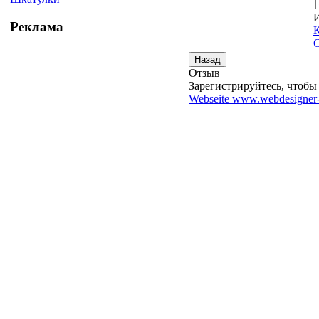
И
Реклама
К
С
Отзыв
Зарегистрируйтесь, чтобы 
Webseite www.webdesigner-