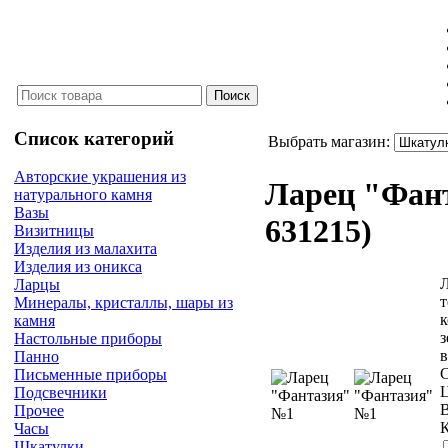
Список категорий
Выбрать магазин:
Авторские украшения из
Ларец "Фан
натурального камня
Вазы
631215
)
Визитницы
Изделия из малахита
Изделия из оникса
Л
Ларцы
т
Минералы, кристаллы, шары из
к
камня
з
Настольные приборы
в
Панно
С
Письменные приборы
Подсвечники
В
Прочее
К
Часы
Шкатулки