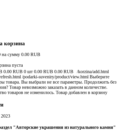
 корзина
0
на сумму
0.00 RUB
рзина пуста
B
0.00 RUB
0 шт
0.00 RUB
0.00 RUB
/korzina/add.html
refresh.html
/podarki-suveniry/product/view.html
Выберите
ры товара.
Вы выбрали не все параметры. Продолжить без
ния?
Товар невозможно заказать в данном количестве.
тво товаров не изменилось.
Товар добавлен в корзину
ти
 2023
аздел "Авторские украшения из натурального камня"