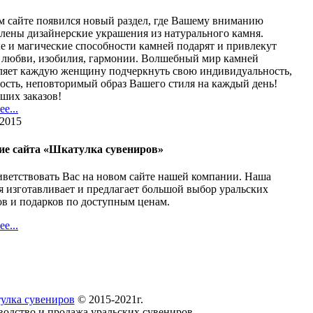
м сайте появился новый раздел, где Вашему вниманию
лены дизайнерские украшения из натурального камня.
 и магические способности камней подарят и привлекут
 любви, изобилия, гармонии. Волшебный мир камней
ляет каждую женщину подчеркнуть свою индивидуальность,
ость, неповторимый образ Вашего стиля на каждый день!
ших заказов!
е...
 2015
е сайта «Шкатулка сувениров»
ветствовать Вас на новом сайте нашей компании. Наша
 изготавливает и предлагает большой выбор уральских
в и подарков по доступным ценам.
е...
улка сувениров
© 2015-2021г.
водство и продажа уральских сувениров.