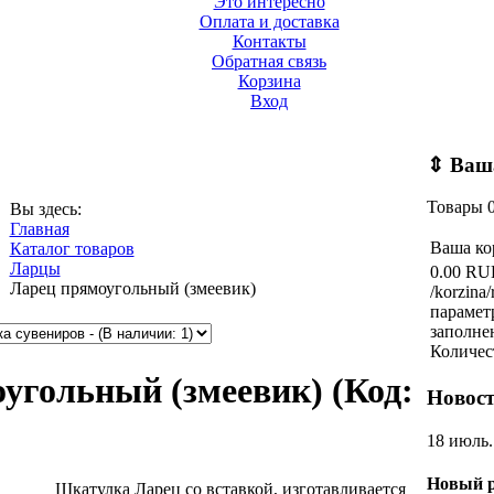
Это интересно
Оплата и доставка
Контакты
Обратная связь
Корзина
Вход
⇕
Ваша
Товары
Вы здесь:
Главная
Ваша ко
Каталог товаров
Ларцы
0.00 RU
Ларец прямоугольный (змеевик)
/korzina/
парамет
заполне
Количес
оугольный (змеевик)
(Код:
Новос
18 июль.
Новый р
Шкатулка Ларец со вставкой, изготавливается