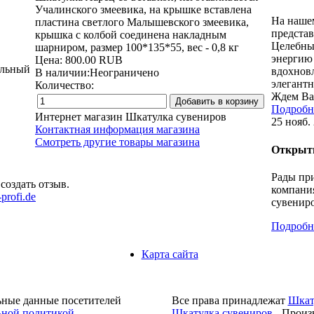
Учалинского змеевика, на крышке вставлена
На наше
пластина светлого Малышевского змеевика,
представ
крышка с колбой соединена накладным
Целебные
шарниром, размер 100*135*55, вес - 0,8 кг
энергию
Цена:
800.00 RUB
вдохнов
В наличии:
Неограничено
элегантн
Количество:
Ждем Ва
Подробне
Интернет магазин Шкатулка сувениров
25 нояб.
Контактная информация магазина
Смотреть другие товары магазина
Открыти
Рады при
создать отзыв.
компания
profi.de
сувениро
Подробне
Карта сайта
ьные данные посетителей
Все права принадлежат
Шкат
ной политикой
.
Шкатулка сувениров
- Произ