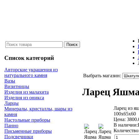
Список категорий
Авторские украшения из
натурального камня
Выбрать магазин:
Вазы
Визитницы
Ларец Яшм
Изделия из малахита
Изделия из оникса
Ларцы
Ларец из я
Минералы, кристаллы, шары из
100х65х60
камня
Цена:
3800
Настольные приборы
В наличии:
Панно
Количество
Письменные приборы
Подсвечники