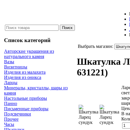
Список категорий
Выбрать магазин:
Авторские украшения из
натурального камня
Шкатулка Л
Вазы
Визитницы
631221
)
Изделия из малахита
Изделия из оникса
Ларцы
Ларе
Минералы, кристаллы, шары из
свет
камня
зак
Настольные приборы
шар
Панно
Цен
Письменные приборы
В н
Подсвечники
Кол
Прочее
Часы
Шкатулки