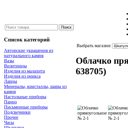
Список категорий
Выбрать магазин:
Авторские украшения из
натурального камня
Облачко пр
Вазы
Визитницы
638705
)
Изделия из малахита
Изделия из оникса
Ларцы
Минералы, кристаллы, шары из
камня
Настольные приборы
Панно
Письменные приборы
Подсвечники
Прочее
Часы
Шкатулки