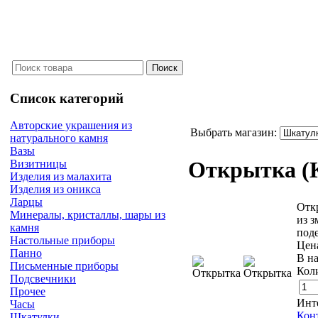
Список категорий
Авторские украшения из
Выбрать магазин:
натурального камня
Вазы
Открытка
(
Визитницы
Изделия из малахита
Изделия из оникса
Ларцы
Откр
Минералы, кристаллы, шары из
из 
камня
под
Настольные приборы
Цен
Панно
В н
Письменные приборы
Кол
Подсвечники
Прочее
Инт
Часы
Кон
Шкатулки