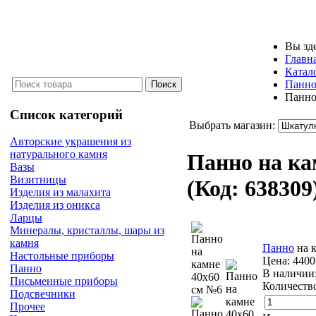
Вы зд
Главн
Катал
Панн
Панно
Список категорий
Выбрать магазин:
Авторские украшения из
натурального камня
Панно на ка
Вазы
Визитницы
(Код:
638309
Изделия из малахита
Изделия из оникса
Ларцы
Минералы, кристаллы, шары из
камня
Панно
на к
Настольные приборы
Цена:
4400
Панно
В наличии
Письменные приборы
Количеств
Подсвечники
Прочее