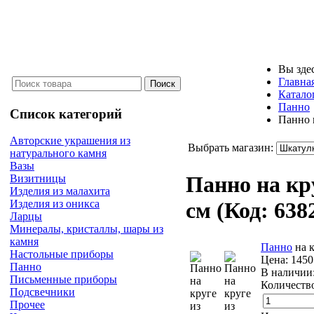
Вы зде
Главна
Катало
Панно
Список категорий
Панно н
Авторские украшения из
Выбрать магазин:
натурального камня
Вазы
Панно на кру
Визитницы
Изделия из малахита
Изделия из оникса
см
(Код:
638
Ларцы
Минералы, кристаллы, шары из
камня
Панно
на к
Настольные приборы
Цена:
1450
Панно
В наличии
Письменные приборы
Количеств
Подсвечники
Прочее