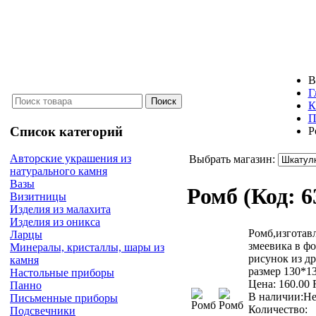
В
Г
К
П
Список категорий
Р
Авторские украшения из
Выбрать магазин:
натурального камня
Вазы
Ромб
(Код:
6
Визитницы
Изделия из малахита
Изделия из оникса
Ромб,изготав
Ларцы
змеевика в ф
Минералы, кристаллы, шары из
рисунок из д
камня
размер 130*1
Настольные приборы
Цена:
160.00
Панно
В наличии:
Не
Письменные приборы
Количество:
Подсвечники