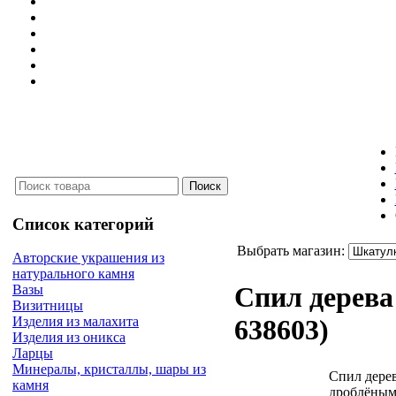
Список категорий
Выбрать магазин:
Авторские украшения из
натурального камня
Спил дерев
Вазы
Визитницы
Изделия из малахита
638603
)
Изделия из оникса
Ларцы
Минералы, кристаллы, шары из
Спил дерев
камня
дроблёным