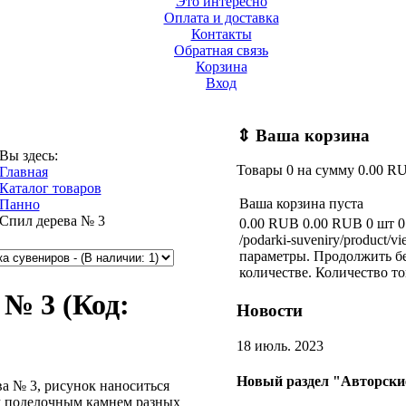
Это интересно
Оплата и доставка
Контакты
Обратная связь
Корзина
Вход
⇕
Ваша корзина
Вы здесь:
Товары
0
на сумму
0.00 R
Главная
Каталог товаров
Ваша корзина пуста
Панно
Спил дерева № 3
0.00 RUB
0.00 RUB
0 шт
0
/podarki-suveniry/product/vi
параметры. Продолжить бе
количестве.
Количество то
а № 3
(Код:
Новости
18 июль. 2023
Новый раздел "Авторски
а № 3, рисунок наноситься
 поделочным камнем разных