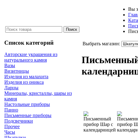
Вы з
Глав
Ката
Пис
Пись
Список категорий
Выбрать магазин:
Авторские украшения из
Письменный
натурального камня
Вазы
календарни
Визитницы
Изделия из малахита
Изделия из оникса
Ларцы
Минералы, кристаллы, шары из
камня
Настольные приборы
Панно
Письменные приборы
Подсвечники
Прочее
Часы
Шкатулки