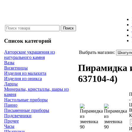
Список категорий
Авторские украшения из
Выбрать магазин:
натурального камня
Вазы
Пирамидка и
Визитницы
Изделия из малахита
637104-4
)
Изделия из оникса
Ларцы
Минералы, кристаллы, шары из
П
камня
-
Настольные приборы
Ц
Панно
В
Письменные приборы
К
Подсвечники
Прочее
Часы
И
Шкатулки