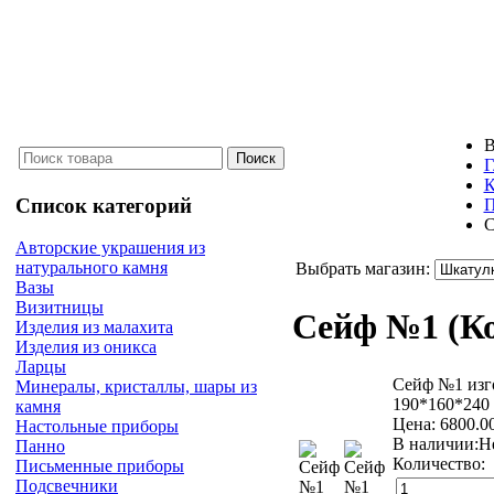
В
Г
К
Список категорий
П
С
Авторские украшения из
натурального камня
Выбрать магазин:
Вазы
Визитницы
Сейф №1
(К
Изделия из малахита
Изделия из оникса
Ларцы
Сейф №1 изго
Минералы, кристаллы, шары из
190*160*240
камня
Цена:
6800.
Настольные приборы
В наличии:
Н
Панно
Количество:
Письменные приборы
Подсвечники