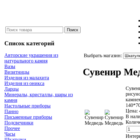
Список категорий
Авторские украшения из
Выбрать магазин:
натурального камня
Вазы
Сувенир Ме
Визитницы
Изделия из малахита
Изделия из оникса
Сувени
Ларцы
рисун
Минералы, кристаллы, шары из
камнем
камня
140*7
Настольные приборы
Цена:
Панно
В нал
Письменные приборы
Количе
Подсвечники
Прочее
Часы
Интер
Шкатулки