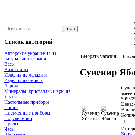
Список категорий
Авторские украшения из
Выбрать магазин:
натурального камня
Вазы
Сувенир Яб
Визитницы
Изделия из малахита
Изделия из оникса
Ларцы
Сувен
Минералы, кристаллы, шары из
змееви
камня
50*50
Настольные приборы
Цена:
Панно
В нал
Письменные приборы
Количе
Подсвечники
Прочее
Интер
Часы
Конта
Шкатулки