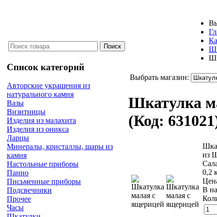
Вы
Гл
Ка
Ш
Шк
Список категорий
Выбрать магазин:
Авторские украшения из
натурального камня
Шкатулка м
Вазы
Визитницы
(Код:
631021
Изделия из малахита
Изделия из оникса
Ларцы
Шкат
Минералы, кристаллы, шары из
из 
камня
Сала
Настольные приборы
0,2 
Панно
Цен
Письменные приборы
В н
Подсвечники
Кол
Прочее
Часы
Шкатулки