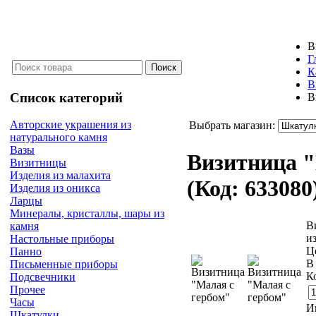
В
Г
К
В
Список категорий
В
Авторские украшения из
Выбрать магазин:
натурального камня
Вазы
Визитница "
Визитницы
Изделия из малахита
(Код:
633080
Изделия из оникса
Ларцы
Минералы, кристаллы, шары из
В
камня
и
Настольные приборы
Ц
Панно
В
Письменные приборы
К
Подсвечники
Прочее
Часы
И
Шкатулки