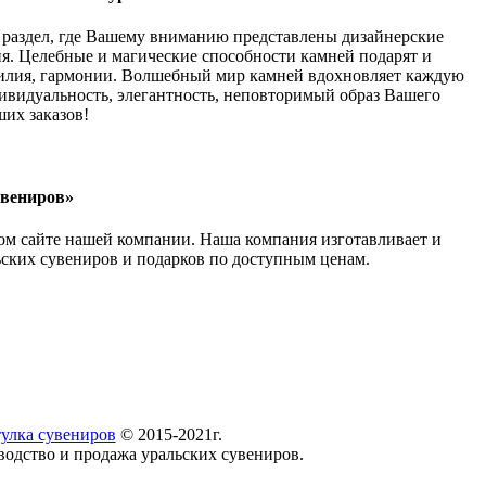
 раздел, где Вашему вниманию представлены дизайнерские
я. Целебные и магические способности камней подарят и
илия, гармонии. Волшебный мир камней вдохновляет каждую
видуальность, элегантность, неповторимый образ Вашего
их заказов!
увениров»
ом сайте нашей компании. Наша компания изготавливает и
ьских сувениров и подарков по доступным ценам.
улка сувениров
© 2015-2021г.
водство и продажа уральских сувениров.