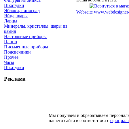
Фигуры из оникса
Шкатулки
Яблоки, виноград
Webseite www.webdesigner-
Яйца, шары
Ларцы
Минералы, кристаллы, шары из
камня
Настольные приборы
Панно
Письменные приборы
Подсвечники
Прочее
Часы
Шкатулки
Реклама
Мы получаем и обрабатываем персонал
нашего сайта в соответствии с
официаль