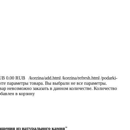
RUB
0.00 RUB
/korzina/add.html
/korzina/refresh.html
/podarki-
те параметры товара.
Вы выбрали не все параметры.
вар невозможно заказать в данном количестве.
Количество
обавлен в корзину
ашения из натурального камня"