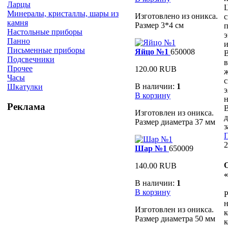
Ларцы
Ц
Минералы, кристаллы, шары из
Изготовлено из оникса.
с
камня
Размер 3*4 см
п
Настольные приборы
э
Панно
и
Письменные приборы
Яйцо №1
650008
Подсвечники
в
Прочее
120.00 RUB
Часы
с
В наличии:
1
Шкатулки
э
В корзину
н
Реклама
В
Изготовлен из оникса.
Размер диаметра 37 мм
з
П
2
Шар №1
650009
140.00 RUB
В наличии:
1
В корзину
Р
н
Изготовлен из оникса.
Размер диаметра 50 мм
к