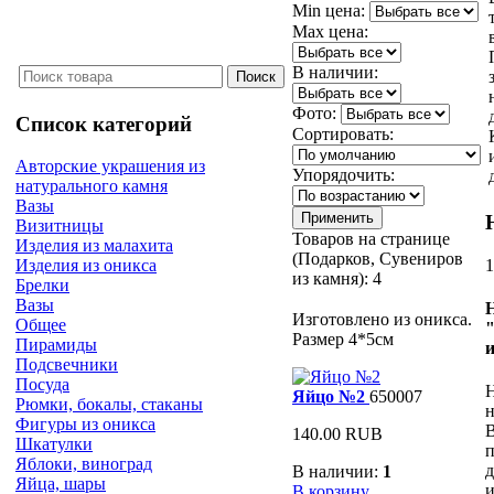
Min цена:
Max цена:
В наличии:
Фото:
Список категорий
Сортировать:
Авторские украшения из
Упорядочить:
натурального камня
Вазы
Визитницы
Товаров на странице
Изделия из малахита
(Подарков, Сувениров
1
Изделия из оникса
из камня):
4
Брелки
Вазы
Изготовлено из оникса.
Общее
Размер 4*5см
Пирамиды
Подсвечники
Посуда
Н
Яйцо №2
650007
Рюмки, бокалы, стаканы
н
Фигуры из оникса
140.00 RUB
Шкатулки
п
Яблоки, виноград
д
В наличии:
1
Яйца, шары
и
В корзину