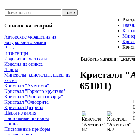
Вы зд
Список категорий
Главн
Катал
Минер
Авторские украшения из
Крист
натурального камня
Крист
Вазы
Визитницы
Изделия из малахита
Выбрать магазин:
Изделия из оникса
Ларцы
Кристалл "
Минералы, кристаллы, шары из
камня
651011
)
Кристалл "Аметиста"
Кристалл "Горного хрусталя"
Кристалл "Розового кварца"
Кристалл "Флюорита"
Кристалл Цитрина
Шары из камня
Настольные приборы
Панно
Письменные приборы
Подсвечники