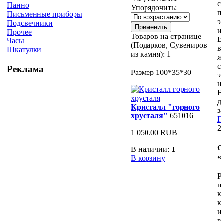
с
Панно
Упорядочить:
п
Письменные приборы
э
Подсвечники
и
Прочее
Товаров на странице
Часы
(Подарков, Сувениров
в
Шкатулки
из камня):
1
с
Реклама
Размер 100*35*30
э
н
В
Кристалл "горного
з
хрусталя"
651016
П
2
1 050.00 RUB
В наличии:
1
В корзину
Р
н
к
и
в