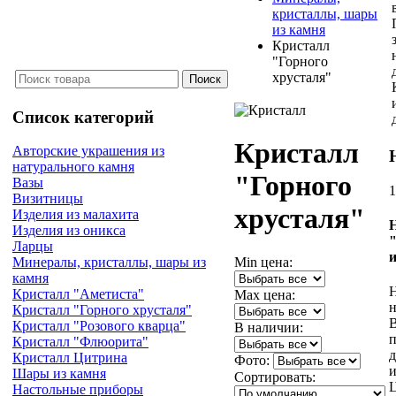
кристаллы, шары
из камня
Кристалл
"Горного
хрусталя"
Список категорий
Кристалл
Авторские украшения из
натурального камня
"Горного
Вазы
1
Визитницы
хрусталя"
Изделия из малахита
Изделия из оникса
Ларцы
Min цена:
Минералы, кристаллы, шары из
камня
Н
Кристалл "Аметиста"
Max цена:
н
Кристалл "Горного хрусталя"
Кристалл "Розового кварца"
В наличии:
п
Кристалл "Флюорита"
д
Кристалл Цитрина
Фото:
и
Шары из камня
Сортировать:
Ц
Настольные приборы