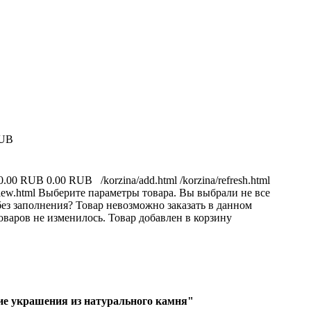
RUB
0.00 RUB
0.00 RUB
/korzina/add.html
/korzina/refresh.html
iew.html
Выберите параметры товара.
Вы выбрали не все
ез заполнения?
Товар невозможно заказать в данном
оваров не изменилось.
Товар добавлен в корзину
е украшения из натурального камня"