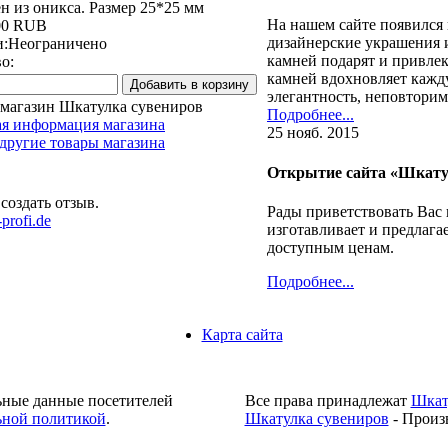
н из оникса. Размер 25*25 мм
На нашем сайте появился
00 RUB
дизайнерские украшения 
и:
Неограничено
камней подарят и привле
о:
камней вдохновляет кажд
элегантность, неповтори
 магазин Шкатулка сувениров
Подробнее...
ая информация магазина
25 нояб. 2015
другие товары магазина
Открытие сайта «Шкату
создать отзыв.
Рады приветствовать Вас
profi.de
изготавливает и предлага
доступным ценам.
Подробнее...
Карта сайта
ьные данные посетителей
Все права принадлежат
Шкат
ной политикой
.
Шкатулка сувениров
- Произ