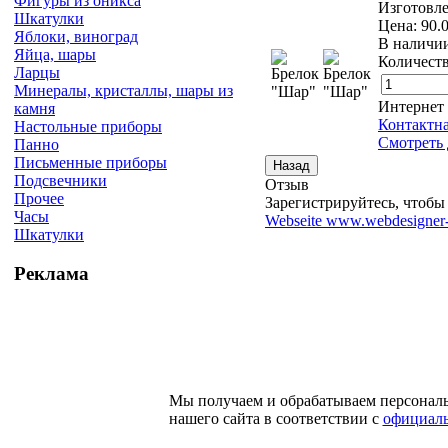
Фигуры из оникса
Изготовле
Шкатулки
Цена:
90.
Яблоки, виноград
В наличи
Яйца, шары
Количеств
Ларцы
Минералы, кристаллы, шары из
Интернет
камня
Контактн
Настольные приборы
Смотреть 
Панно
Письменные приборы
Подсвечники
Отзыв
Прочее
Зарегистрируйтесь, чтобы 
Часы
Webseite www.webdesigner-
Шкатулки
Реклама
Мы получаем и обрабатываем персонал
нашего сайта в соответствии с
официаль