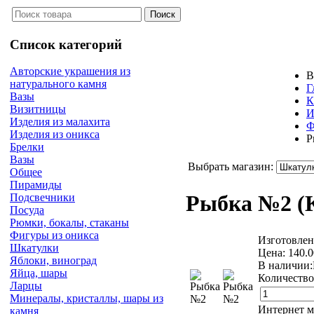
Список категорий
Авторские украшения из
В
натурального камня
Г
Вазы
К
Визитницы
И
Изделия из малахита
Ф
Изделия из оникса
Р
Брелки
Вазы
Выбрать магазин:
Общее
Пирамиды
Рыбка №2
(
Подсвечники
Посуда
Рюмки, бокалы, стаканы
Фигуры из оникса
Изготовлена
Шкатулки
Цена:
140.
Яблоки, виноград
В наличии:
Яйца, шары
Количество
Ларцы
Минералы, кристаллы, шары из
Интернет м
камня