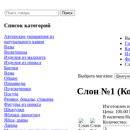
Список категорий
Авторские украшения из
Вы
натурального камня
Гл
Вазы
Ка
Визитницы
Из
Изделия из малахита
Фи
Изделия из оникса
Сл
Брелки
Вазы
Выбрать магазин:
Общее
Пирамиды
Слон №1
(К
Подсвечники
Посуда
Рюмки, бокалы, стаканы
Фигуры из оникса
Изготовлен из
Шкатулки
Цена:
100.00
Яблоки, виноград
В наличии:
Н
Яйца, шары
Количество:
Ларцы