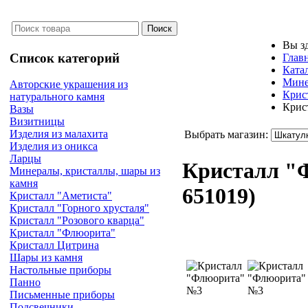
Вы з
Список категорий
Глав
Ката
Мине
Авторские украшения из
Крис
натурального камня
Крис
Вазы
Визитницы
Изделия из малахита
Выбрать магазин:
Изделия из оникса
Ларцы
Кристалл "
Минералы, кристаллы, шары из
камня
651019
)
Кристалл "Аметиста"
Кристалл "Горного хрусталя"
Кристалл "Розового кварца"
Кристалл "Флюорита"
Кристалл Цитрина
Шары из камня
Настольные приборы
Панно
Письменные приборы
Подсвечники