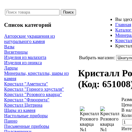
Вы здес
Список категорий
Главная
Каталог
Минерал
Авторские украшения из
Кристал
натурального камня
Кристал
Вазы
Визитницы
Изделия из малахита
Выбрать магазин:
Изделия из оникса
Ларцы
Кристалл Ро
Минералы, кристаллы, шары из
камня
(Код:
651008
Кристалл "Аметиста"
Кристалл "Горного хрусталя"
Кристалл "Розового кварца"
Разм
Кристалл "Флюорита"
Цена
Кристалл Цитрина
В на
Шары из камня
Коли
Настольные приборы
Панно
Письменные приборы
Инте
Подсвечники