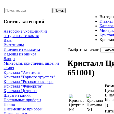
Вы здес
Список категорий
Главная
Каталог
Минерал
Авторские украшения из
Кристал
натурального камня
Криста
Вазы
Визитницы
Изделия из малахита
Выбрать магазин:
Изделия из оникса
Ларцы
Кристалл Ц
Минералы, кристаллы, шары из
камня
651001
)
Кристалл "Аметиста"
Кристалл "Горного хрусталя"
Кристалл "Розового кварца"
Разм
Кристалл "Флюорита"
Цена
Кристалл Цитрина
В на
Шары из камня
Коли
Настольные приборы
Панно
Письменные приборы
Инте
Подсвечники