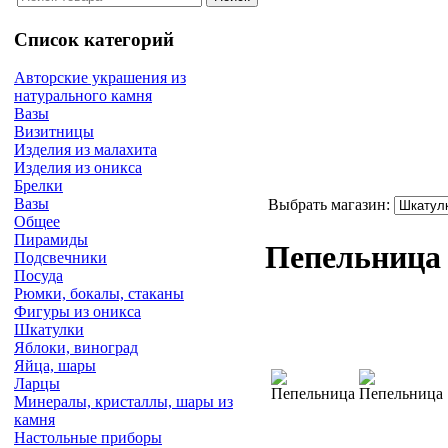
Список категорий
Авторские украшения из
натурального камня
Вазы
Визитницы
Изделия из малахита
Изделия из оникса
Брелки
Вазы
Выбрать магазин:
Общее
Пирамиды
Пепельниц
Подсвечники
Посуда
Рюмки, бокалы, стаканы
Фигуры из оникса
Шкатулки
Яблоки, виноград
Яйца, шары
Ларцы
Минералы, кристаллы, шары из
камня
Настольные приборы