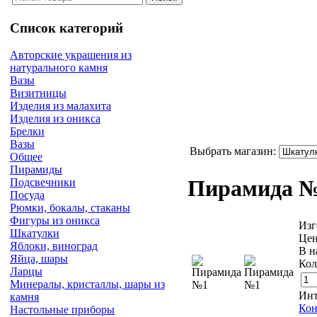
Список категорий
Авторские украшения из
натурального камня
Вазы
Визитницы
Изделия из малахита
Изделия из оникса
Брелки
Вазы
Выбрать магазин:
Общее
Пирамиды
Пирамида 
Подсвечники
Посуда
Рюмки, бокалы, стаканы
Фигуры из оникса
Изг
Шкатулки
Цен
Яблоки, виноград
В н
Яйца, шары
Кол
Ларцы
Минералы, кристаллы, шары из
Инт
камня
Кон
Настольные приборы