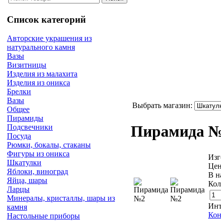
Список категорий
Авторские украшения из
натурального камня
Вазы
Визитницы
Изделия из малахита
Изделия из оникса
Брелки
Вазы
Выбрать магазин:
Общее
Пирамиды
Пирамида 
Подсвечники
Посуда
Рюмки, бокалы, стаканы
Фигуры из оникса
Изг
Шкатулки
Цен
Яблоки, виноград
В н
Яйца, шары
Кол
Ларцы
Минералы, кристаллы, шары из
Инт
камня
Кон
Настольные приборы