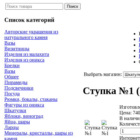
Список категорий
Авторские украшения из
натурального камня
Вазы
Визитницы
Изделия из малахита
Изделия из оникса
Брелки
Вазы
Выбрать магазин:
Общее
Пирамиды
Ступка №1
Подсвечники
Посуда
Рюмки, бокалы, стаканы
Фигуры из оникса
Изготовл
Шкатулки
Цена:
74
Яблоки, виноград
В наличи
Яйца, шары
Количест
Ларцы
Минералы, кристаллы, шары из
Интернет
камня