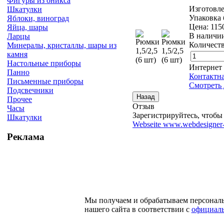
Фигуры из оникса
Изготовле
Шкатулки
Упаковка 
Яблоки, виноград
Цена:
115
Яйца, шары
В наличи
Ларцы
Количеств
Минералы, кристаллы, шары из
камня
Настольные приборы
Интернет
Панно
Контактн
Письменные приборы
Смотреть 
Подсвечники
Прочее
Отзыв
Часы
Зарегистрируйтесь, чтобы 
Шкатулки
Webseite www.webdesigner-
Реклама
Мы получаем и обрабатываем персонал
нашего сайта в соответствии с
официаль