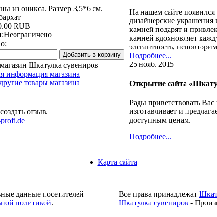
ны из оникса. Размер 3,5*6 см.
На нашем сайте появился
бархат
дизайнерские украшения 
0.00 RUB
камней подарят и привле
и:
Неограничено
камней вдохновляет кажд
о:
элегантность, неповтори
Подробнее...
25 нояб. 2015
 магазин Шкатулка сувениров
ая информация магазина
другие товары магазина
Открытие сайта «Шкату
Рады приветствовать Вас
изготавливает и предлага
создать отзыв.
доступным ценам.
profi.de
Подробнее...
Карта сайта
ьные данные посетителей
Все права принадлежат
Шкат
ной политикой
.
Шкатулка сувениров
- Произ