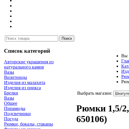
Список категорий
Вы 
Гла
Авторские украшения из
Кат
натурального камня
Изд
Вазы
Рюм
Визитницы
Рюм
Изделия из малахита
Изделия из оникса
Брелки
Выбрать магазин:
Вазы
Общее
Рюмки 1,5/2,
Пирамиды
Подсвечники
650106
)
Посуда
Рюмки, бокалы, стаканы