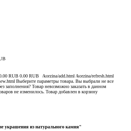
RUB
0.00 RUB
0.00 RUB
/korzina/add.html
/korzina/refresh.html
iew.html
Выберите параметры товара.
Вы выбрали не все
ез заполнения?
Товар невозможно заказать в данном
оваров не изменилось.
Товар добавлен в корзину
е украшения из натурального камня"