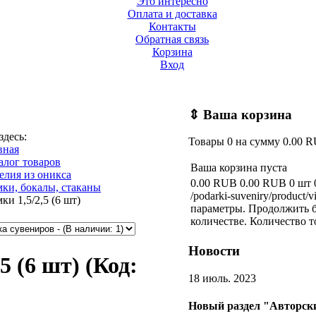
Это интересно
Оплата и доставка
Контакты
Обратная связь
Корзина
Вход
⇕
Ваша корзина
здесь:
Товары
0
на сумму
0.00 
вная
алог товаров
Ваша корзина пуста
елия из оникса
0.00 RUB
0.00 RUB
0 шт
ки, бокалы, стаканы
/podarki-suveniry/product/v
ки 1,5/2,5 (6 шт)
параметры. Продолжить б
количестве.
Количество т
Новости
5 (6 шт)
(Код:
18 июль. 2023
Новый раздел "Авторски