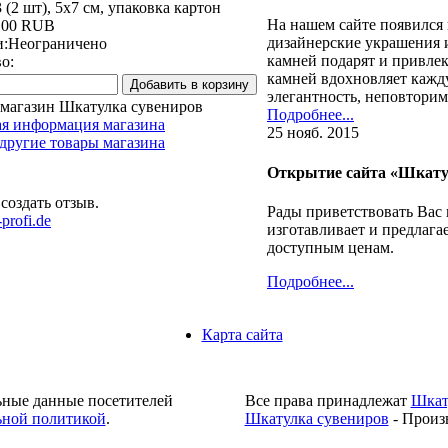
 (2 шт), 5х7 см, упаковка картон
На нашем сайте появился
.00 RUB
дизайнерские украшения 
и:
Неограничено
камней подарят и привле
о:
камней вдохновляет кажд
элегантность, неповтори
 магазин Шкатулка сувениров
Подробнее...
ая информация магазина
25 нояб. 2015
другие товары магазина
Открытие сайта «Шкату
создать отзыв.
Рады приветствовать Вас
profi.de
изготавливает и предлага
доступным ценам.
Подробнее...
Карта сайта
ьные данные посетителей
Все права принадлежат
Шкат
ной политикой
.
Шкатулка сувениров
- Произ