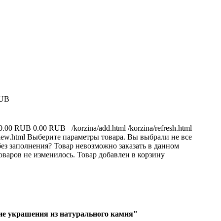
RUB
0.00 RUB
0.00 RUB
/korzina/add.html
/korzina/refresh.html
iew.html
Выберите параметры товара.
Вы выбрали не все
ез заполнения?
Товар невозможно заказать в данном
оваров не изменилось.
Товар добавлен в корзину
е украшения из натурального камня"