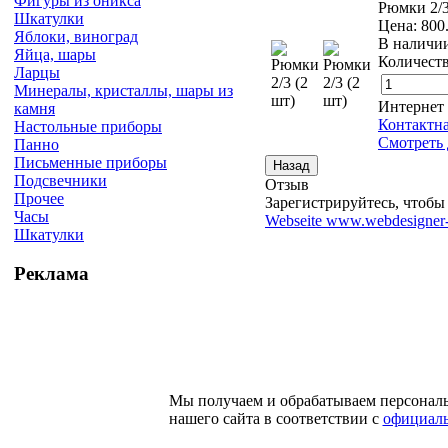
Фигуры из оникса
Рюмки 2/3
Шкатулки
Цена:
800
Яблоки, виноград
В наличи
Яйца, шары
Количеств
Ларцы
Минералы, кристаллы, шары из
Интернет
камня
Контактн
Настольные приборы
Смотреть 
Панно
Письменные приборы
Подсвечники
Отзыв
Прочее
Зарегистрируйтесь, чтобы 
Часы
Webseite www.webdesigner-
Шкатулки
Реклама
Мы получаем и обрабатываем персонал
нашего сайта в соответствии с
официаль