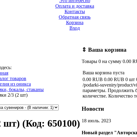
Это интересно
Оплата и доставка
Контакты
Обратная связь
Корзина
Вход
⇕
Ваша корзина
Товары
0
на сумму
0.00 
здесь:
Ваша корзина пуста
вная
алог товаров
0.00 RUB
0.00 RUB
0 шт
елия из оникса
/podarki-suveniry/product/v
ки, бокалы, стаканы
параметры. Продолжить б
ки 2/3 (2 шт)
количестве.
Количество т
Новости
2 шт)
(Код:
650100
)
18 июль. 2023
Новый раздел "Авторски