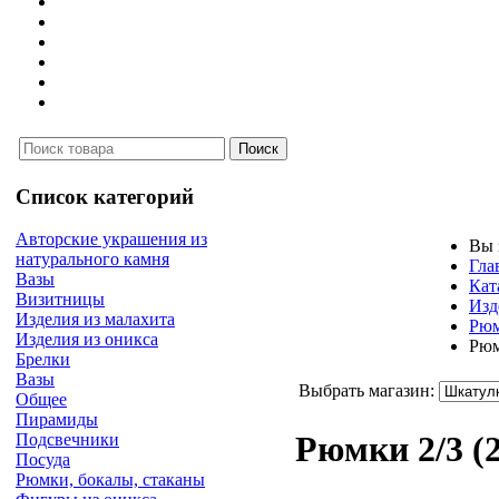
Список категорий
Авторские украшения из
Вы 
натурального камня
Гла
Вазы
Кат
Визитницы
Изд
Изделия из малахита
Рюм
Изделия из оникса
Рюм
Брелки
Вазы
Выбрать магазин:
Общее
Пирамиды
Рюмки 2/3 (
Подсвечники
Посуда
Рюмки, бокалы, стаканы