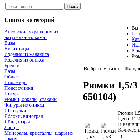
Список категорий
Вы 
Авторские украшения из
Гла
натурального камня
Кат
Вазы
Изд
Визитницы
Рюм
Изделия из малахита
Рюм
Изделия из оникса
Брелки
Выбрать магазин:
Вазы
Общее
Рюмки 1,5/3
Пирамиды
Подсвечники
Посуда
650104
)
Рюмки, бокалы, стаканы
Фигуры из оникса
Шкатулки
Рюмки 1,5
Яблоки, виноград
Цена:
115
Яйца, шары
В наличи
Ларцы
Количеств
Минералы, кристаллы, шары из
камня