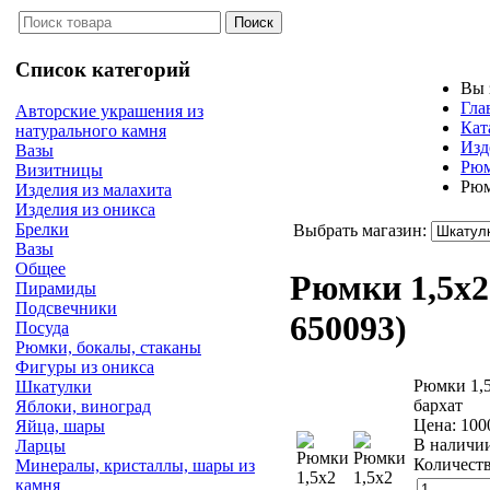
Список категорий
Вы 
Гла
Авторские украшения из
Кат
натурального камня
Изд
Вазы
Рюм
Визитницы
Рюм
Изделия из малахита
Изделия из оникса
Брелки
Выбрать магазин:
Вазы
Общее
Рюмки 1,5х2
Пирамиды
Подсвечники
650093
)
Посуда
Рюмки, бокалы, стаканы
Фигуры из оникса
Рюмки 1,5
Шкатулки
бархат
Яблоки, виноград
Цена:
100
Яйца, шары
В наличи
Ларцы
Количеств
Минералы, кристаллы, шары из
камня