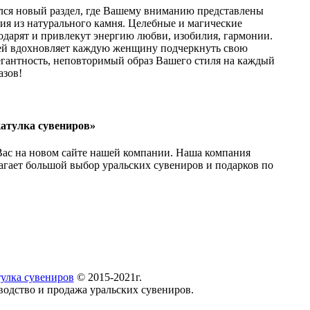
лся новый раздел, где Вашему вниманию представлены
ия из натурального камня. Целебные и магические
одарят и привлекут энергию любви, изобилия, гармонии.
й вдохновляет каждую женщину подчеркнуть свою
егантность, неповторимый образ Вашего стиля на каждый
азов!
атулка сувениров»
Вас на новом сайте нашей компании. Наша компания
агает большой выбор уральских сувениров и подарков по
улка сувениров
© 2015-2021г.
водство и продажа уральских сувениров.