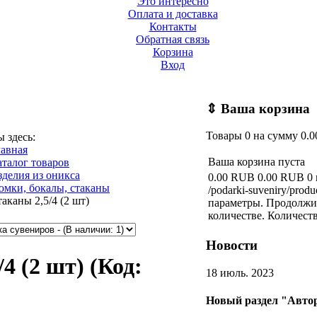
Это интересно
Оплата и доставка
Контакты
Обратная связь
Корзина
Вход
⇕
Ваша корзина
Товары
0
на сумму
0.
ы здесь:
лавная
Ваша корзина пуста
аталог товаров
зделия из оникса
0.00 RUB
0.00 RUB
0
юмки, бокалы, стаканы
/podarki-suveniry/produ
аканы 2,5/4 (2 шт)
параметры. Продолжит
количестве.
Количеств
Новости
/4 (2 шт)
(Код:
18 июль. 2023
Новый раздел "Автор