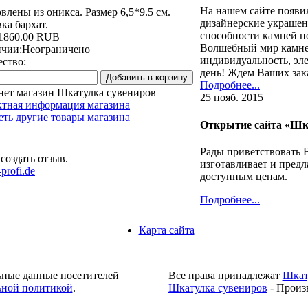
На нашем сайте появи
влены из оникса. Размер 6,5*9.5 см.
дизайнерские украшен
ка бархат.
способности камней п
1860.00 RUB
Волшебный мир камне
ичии:
Неограничено
индивидуальность, эл
ство:
день! Ждем Ваших зак
Подробнее...
нет магазин Шкатулка сувениров
25 нояб. 2015
ктная информация магазина
ть другие товары магазина
Открытие сайта «Шк
Рады приветствовать 
создать отзыв.
изготавливает и предл
profi.de
доступным ценам.
Подробнее...
Карта сайта
ьные данные посетителей
Все права принадлежат
Шкат
ной политикой
.
Шкатулка сувениров
- Произ