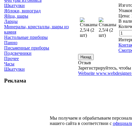
Фигуры из оникса
Изгото
Шкатулки
Упаков
Яблоки, виноград
Цена:
Яйца, шары
В нал
Ларцы
Количе
Минералы, кристаллы, шары из
камня
Настольные приборы
Интер
Панно
Конта
Письменные приборы
Смотре
Подсвечники
Прочее
Отзыв
Часы
Зарегистрируйтесь, чтобы 
Шкатулки
Webseite www.webdesigner-
Реклама
Мы получаем и обрабатываем персонал
нашего сайта в соответствии с
официаль