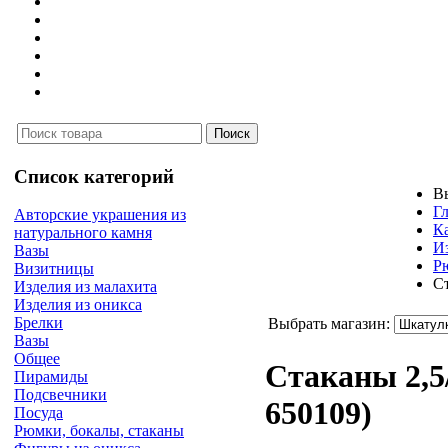
Список категорий
В
Г
Авторские украшения из
К
натурального камня
И
Вазы
Р
Визитницы
Ст
Изделия из малахита
Изделия из оникса
Брелки
Выбрать магазин:
Вазы
Общее
Стаканы 2,5
Пирамиды
Подсвечники
650109
)
Посуда
Рюмки, бокалы, стаканы