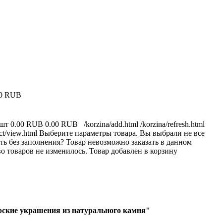
00 RUB
 шт
0.00 RUB
0.00 RUB
/korzina/add.html
/korzina/refresh.html
ct/view.html
Выберите параметры товара.
Вы выбрали не все
ь без заполнения?
Товар невозможно заказать в данном
о товаров не изменилось.
Товар добавлен в корзину
ские украшения из натурального камня"