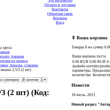
Это интересно
Оплата и доставка
Контакты
Обратная связь
Корзина
Вход
⇕
Ваша корзина
Товары
0
на сумму
0.
ы здесь:
лавная
Ваша корзина пуста
аталог товаров
зделия из оникса
0.00 RUB
0.00 RUB
0
юмки, бокалы, стаканы
/podarki-suveniry/produ
аканы 2,5/3 (2 шт)
параметры. Продолжит
количестве.
Количеств
Новости
/3 (2 шт)
(Код:
18 июль. 2023
Новый раздел "Автор