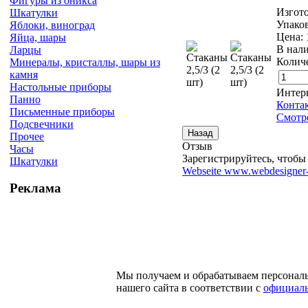
Фигуры из оникса
Изгото
Шкатулки
Упаков
Яблоки, виноград
Цена:
Яйца, шары
В нал
Ларцы
Количе
Минералы, кристаллы, шары из
камня
Настольные приборы
Интер
Панно
Конта
Письменные приборы
Смотре
Подсвечники
Прочее
Отзыв
Часы
Зарегистрируйтесь, чтобы 
Шкатулки
Webseite www.webdesigner-
Реклама
Мы получаем и обрабатываем персонал
нашего сайта в соответствии с
официаль