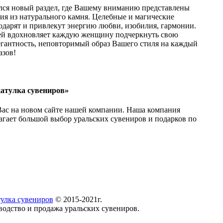
лся новый раздел, где Вашему вниманию представлены
ия из натурального камня. Целебные и магические
одарят и привлекут энергию любви, изобилия, гармонии.
й вдохновляет каждую женщину подчеркнуть свою
егантность, неповторимый образ Вашего стиля на каждый
азов!
атулка сувениров»
Вас на новом сайте нашей компании. Наша компания
агает большой выбор уральских сувениров и подарков по
улка сувениров
© 2015-2021г.
водство и продажа уральских сувениров.