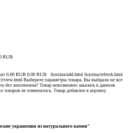
00 RUB
 шт
0.00 RUB
0.00 RUB
/korzina/add.html
/korzina/refresh.html
ct/view.html
Выберите параметры товара.
Вы выбрали не все
ь без заполнения?
Товар невозможно заказать в данном
о товаров не изменилось.
Товар добавлен в корзину
ские украшения из натурального камня"