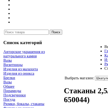
Список категорий
В
Г
Авторские украшения из
К
натурального камня
И
Вазы
Р
Визитницы
Ст
Изделия из малахита
Изделия из оникса
Брелки
Выбрать магазин:
Вазы
Общее
Стаканы 2,5
Пирамиды
Подсвечники
650044
)
Посуда
Рюмки, бокалы, стаканы