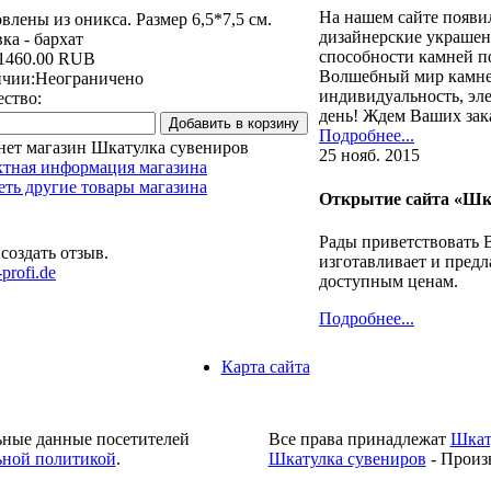
На нашем сайте появи
влены из оникса. Размер 6,5*7,5 см.
дизайнерские украшен
ка - бархат
способности камней п
1460.00 RUB
Волшебный мир камне
ичии:
Неограничено
индивидуальность, эл
ство:
день! Ждем Ваших зак
Подробнее...
нет магазин Шкатулка сувениров
25 нояб. 2015
ктная информация магазина
ть другие товары магазина
Открытие сайта «Шк
Рады приветствовать 
создать отзыв.
изготавливает и предл
profi.de
доступным ценам.
Подробнее...
Карта сайта
ьные данные посетителей
Все права принадлежат
Шкат
ной политикой
.
Шкатулка сувениров
- Произ